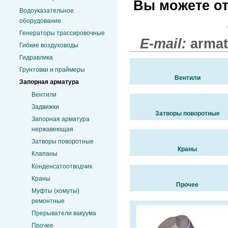
Вы можете от
Водоуказательное
оборудование
Генераторы трассировочные
E-mail:
armat
Гибкие воздуховоды
Гидравлика
Грунтовки и праймеры
Вентили
Запорная арматура
Вентили
Задвижки
Затворы поворотные
Запорная арматура
нержавеющая
Затворы поворотные
Краны
Клапаны
Конденсатоотводчик
Краны
Прочее
Муфты (хомуты)
ремонтные
Прерыватели вакуума
Прочее