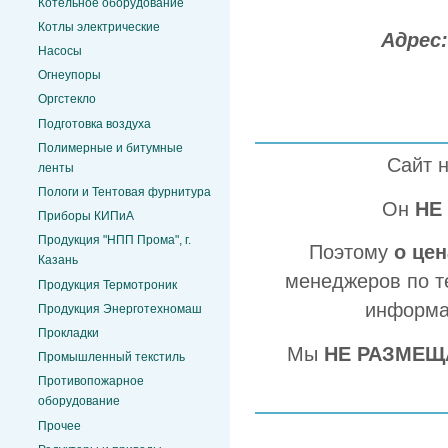
Котельное оборудование
Котлы электрические
Адрес
Насосы
Огнеупоры
Оргстекло
Подготовка воздуха
Полимерные и битумные
Сайт 
ленты
Пологи и Тентовая фурнитура
Он
НЕ
Приборы КИПиА
Продукция "НПП Прома", г.
Поэтому
о це
Казань
менеджеров по т
Продукция Термотроник
информа
Продукция Энерготехномаш
Прокладки
Мы
НЕ РАЗМЕЩ
Промышленный текстиль
Противопожарное
оборудование
Прочее