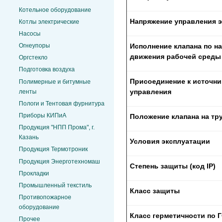
Котельное оборудование
Напряжение управления 
Котлы электрические
Насосы
Огнеупоры
Исполнение клапана по н
движения рабочей среды 
Оргстекло
Подготовка воздуха
Присоединение к источни
Полимерные и битумные
управления
ленты
Пологи и Тентовая фурнитура
Приборы КИПиА
Положение клапана на т
Продукция "НПП Прома", г.
Казань
Условия эксплуатации
Продукция Термотроник
Продукция Энерготехномаш
Степень защиты (код
IP)
Прокладки
Промышленный текстиль
Класс защиты
Противопожарное
оборудование
Класс герметичности по 
Прочее