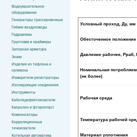
Водоуказательное
оборудование
Генераторы трассировочные
Условный проход, Ду, мм
Гибкие воздуховоды
Гидравлика
Обесточенное положение
Грунтовки и праймеры
Запорная арматура
Давление рабочее,
Pраб,
Знаки
Изделия из тефлона и
Номинальная потребляем
силикона
(не более)
Измерители-регистраторы
Изолирующие соединения
Инструменты
Рабочая среда
Кабеледефектоискатели
Капролон и фторопласт
Компенсаторы
Температура рабочей ср
Корреляционные
течеискатели
Материал уплотнения
Котельная автоматика