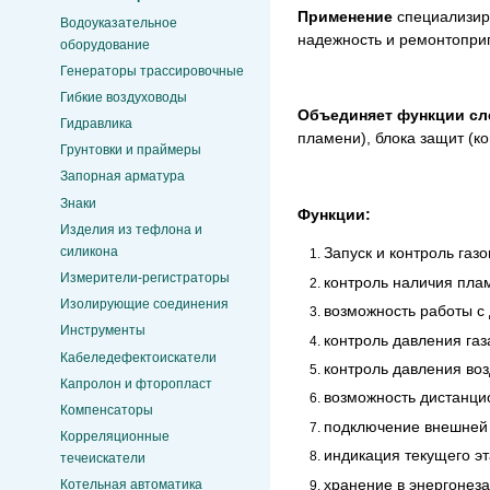
Применение
специализир
Водоуказательное
надежность и ремонтоприг
оборудование
Генераторы трассировочные
Гибкие воздуховоды
Объединяет функции с
Гидравлика
пламени), блока защит (ко
Грунтовки и праймеры
Запорная арматура
Знаки
Функции:
Изделия из тефлона и
силикона
Запуск и контроль газ
Измерители-регистраторы
контроль наличия пла
Изолирующие соединения
возможность работы с 
Инструменты
контроль давления газ
Кабеледефектоискатели
контроль давления воз
Капролон и фторопласт
возможность дистанцио
Компенсаторы
подключение внешней 
Корреляционные
индикация текущего эт
течеискатели
хранение в энергонез
Котельная автоматика