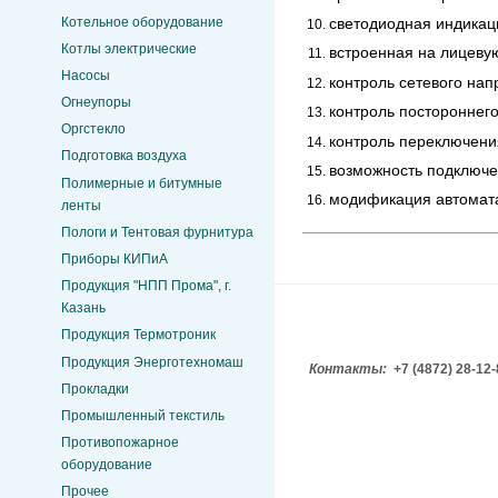
Котельное оборудование
светодиодная индикац
Котлы электрические
встроенная на лицевую
Насосы
контроль сетевого нап
Огнеупоры
контроль постороннего
Оргстекло
контроль переключени
Подготовка воздуха
возможность подключе
Полимерные и битумные
модификация автомата 
ленты
Пологи и Тентовая фурнитура
Приборы КИПиА
Продукция "НПП Прома", г.
Казань
Продукция Термотроник
Продукция Энерготехномаш
Контакты:
+7 (4872) 28-12
Прокладки
Промышленный текстиль
Противопожарное
оборудование
Прочее