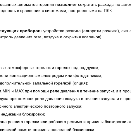
ованных автоматов горения
позволяет
сократить расходы по автом
одность в сравнении с системами, построенными на ПЛК.
ледующих приборов:
устройство розжига (алгоритм розжига), сигн
нтроль давления газа, воздуха и открытия клапанов).
овых атмосферных горелок и горелок под наддувом;
мени ионизационным электродом или фотодатчиком;
дополнительной запальной горелкой (опция);
а MIN и MAX при помощи реле давления в течение запуска и в про
духа при помощи реле давления воздуха в течение запуска и в пр
нного электрического повторного запуска;
индикации блокировки;
апа розжига горелки или рабочего режима и причины блокировки а
ависимой памяти причины последней блокировки;