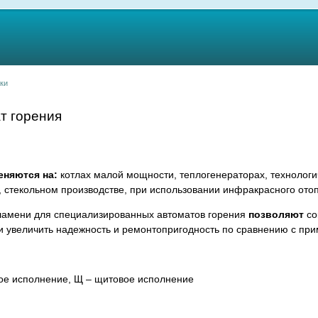
ки
т горения
еняются на:
котлах малой мощности, теплогенераторах, технологи
х, стекольном производстве, при использовании инфракрасного ото
ламени для специализированных автоматов горения
позволяют
со
 и увеличить надежность и ремонтопригодность по сравнению с пр
ое исполнение, Щ – щитовое исполнение