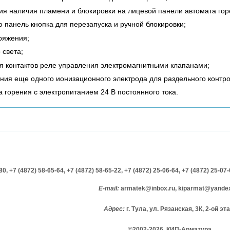
ия наличия пламени и блокировки на лицевой панели автомата гор
 панель кнопка для перезапуска и ручной блокировки;
ряжения;
 света;
я контактов реле управления электромагнитными клапанами;
ния еще одного ионизационного электрода для раздельного контро
горения с электропитанием 24 В постоянного тока.
-80,
+7 (4872) 58-65-64,
+7 (4872) 58-65-22,
+7 (4872) 25-06-64,
+7 (4872) 25-07
E-mail:
armatek@inbox.ru, kiparmat@yandex
Адрес:
г. Тула, ул. Рязанская, 3К, 2-ой эт
©2002-2026 КИП-Арматура