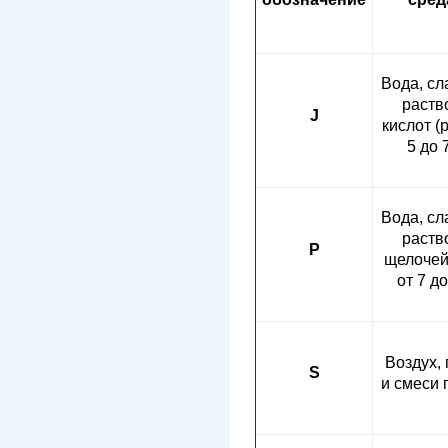
Вода, с
раств
J
кислот (
5 до 
Вода, с
раств
P
щелочей
от 7 до
Воздух, 
S
и смеси 