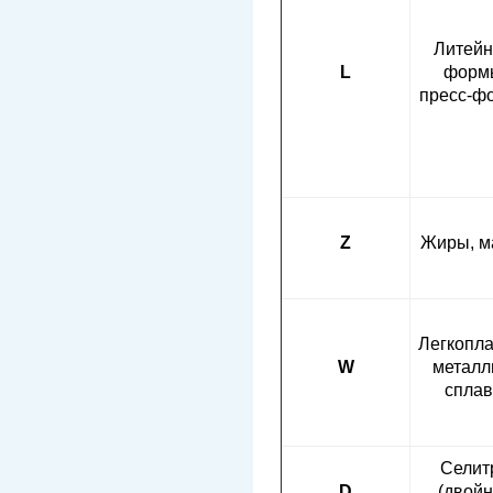
Литей
L
форм
пресс-ф
Z
Жиры, м
Легкопл
W
металл
спла
Селит
D
(двой