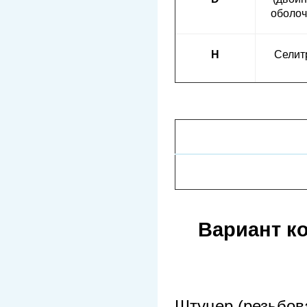
оболоч
Н
Селит
Вариант к
Штуцер (резьбов