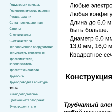
Любые электро
Редукторы и приводы
Резинотехнические изделия
Любая конфигу
Рукава, шланги
Длина до 6,0 
Сетка противодронная
быть больше.
Стропы
Счетчики воды
Диаметр 6,0 мм
Счетчики тепла
13,0 мм, 16,0 
Теплообменное оборудование
Термометры контактные
Квадратное сеч
Трассоискатели,
кабелеискатели
Трассотечеискатели
Конструкция
Трубогибы
Трубопроводная арматура
ТЭНы
Химводоподготовка
Цветной металлопрокат
Трубчатый эле
Электродвигатели
собой
располож