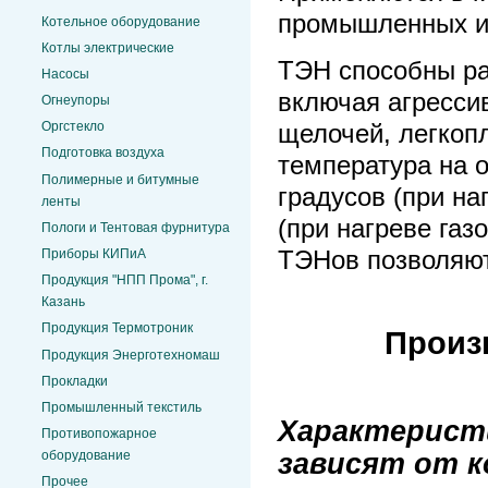
промышленных и 
Котельное оборудование
Котлы электрические
ТЭН способны ра
Насосы
включая агрессив
Огнеупоры
Оргстекло
щелочей, легкоп
Подготовка воздуха
температура на 
Полимерные и битумные
градусов (при на
ленты
(при нагреве газ
Пологи и Тентовая фурнитура
Приборы КИПиА
ТЭНов позволяют
Продукция "НПП Прома", г.
Казань
Продукция Термотроник
Произ
Продукция Энерготехномаш
Прокладки
Промышленный текстиль
Характерист
Противопожарное
зависят от к
оборудование
Прочее