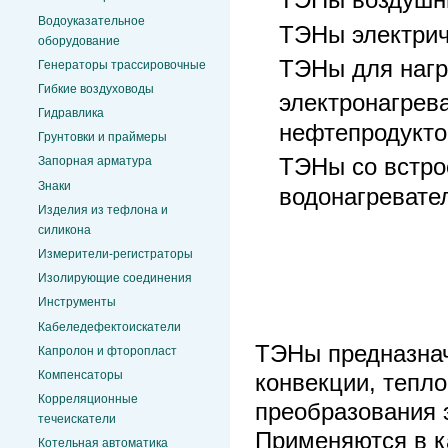
ТЭНы воздушн
Водоуказательное
ТЭНы электрич
оборудование
ТЭНы для нагр
Генераторы трассировочные
Гибкие воздуховоды
электронагрев
Гидравлика
нефтепродукто
Грунтовки и праймеры
ТЭНы со встро
Запорная арматура
Знаки
водонагревате
Изделия из тефлона и
силикона
Измерители-регистраторы
Изолирующие соединения
Инструменты
Кабеледефектоискатели
ТЭНы предназнач
Капролон и фторопласт
Компенсаторы
конвекции, тепл
Корреляционные
преобразования 
течеискатели
Применяются в к
Котельная автоматика