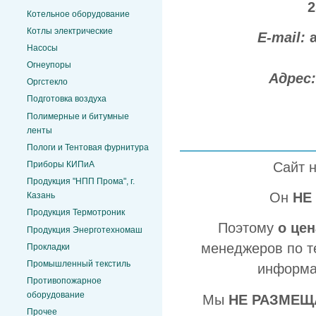
2
Котельное оборудование
Котлы электрические
E-mail:
Насосы
Огнеупоры
Адрес
Оргстекло
Подготовка воздуха
Полимерные и битумные
ленты
Пологи и Тентовая фурнитура
Сайт 
Приборы КИПиА
Продукция "НПП Прома", г.
Он
НЕ
Казань
Продукция Термотроник
Поэтому
о це
Продукция Энерготехномаш
менеджеров по т
Прокладки
Промышленный текстиль
информа
Противопожарное
оборудование
Мы
НЕ РАЗМЕЩ
Прочее