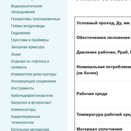
Водоуказательное
оборудование
Генераторы трассировочные
Условный проход, Ду, мм
Гибкие воздуховоды
Гидравлика
Обесточенное положение
Грунтовки и праймеры
Запорная арматура
Давление рабочее,
Pраб,
Знаки
Изделия из тефлона и
Номинальная потребляем
силикона
(не более)
Измерители-регистраторы
Изолирующие соединения
Инструменты
Рабочая среда
Кабеледефектоискатели
Капролон и фторопласт
Компенсаторы
Температура рабочей ср
Корреляционные
течеискатели
Материал уплотнения
Котельная автоматика