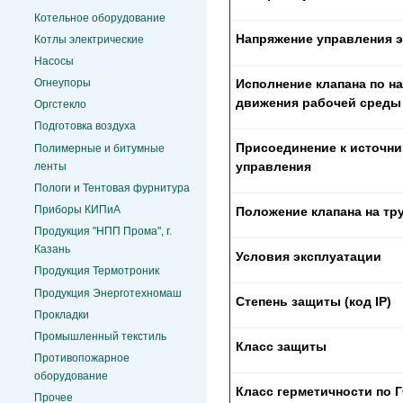
Котельное оборудование
Напряжение управления 
Котлы электрические
Насосы
Огнеупоры
Исполнение клапана по н
движения рабочей среды 
Оргстекло
Подготовка воздуха
Присоединение к источни
Полимерные и битумные
управления
ленты
Пологи и Тентовая фурнитура
Приборы КИПиА
Положение клапана на т
Продукция "НПП Прома", г.
Казань
Условия эксплуатации
Продукция Термотроник
Продукция Энерготехномаш
Степень защиты (код
IP)
Прокладки
Промышленный текстиль
Класс защиты
Противопожарное
оборудование
Класс герметичности по 
Прочее