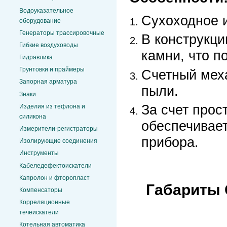
Водоуказательное
Сухоходное 
оборудование
Генераторы трассировочные
В конструкци
Гибкие воздуховоды
камни, что п
Гидравлика
Грунтовки и праймеры
Счетный мех
Запорная арматура
пыли.
Знаки
За счет прос
Изделия из тефлона и
силикона
обеспечивае
Измерители-регистраторы
прибора.
Изолирующие соединения
Инструменты
Кабеледефектоискатели
Капролон и фторопласт
Габариты С
Компенсаторы
Корреляционные
течеискатели
Котельная автоматика