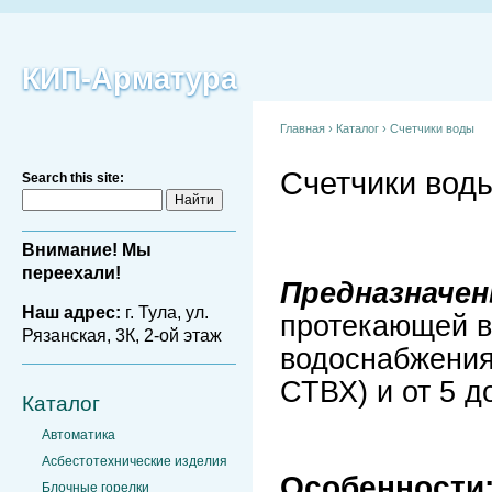
КИП-Арматура
Главная
›
Каталог
›
Счетчики воды
Счетчики вод
Search this site:
Внимание! Мы
переехали!
Предназначен
Наш адрес:
г. Тула, ул.
протекающей в
Рязанская, 3К, 2-ой этаж
водоснабжения 
СТВХ) и от 5 д
Каталог
Автоматика
Асбестотехнические изделия
Особенности
Блочные горелки