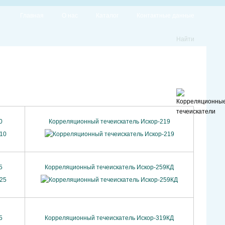
Главная
О нас
Каталог
Контактные данные
Найти
0
Корреляционный течеискатель Искор-219
5
Корреляционный течеискатель Искор-259КД
5
Корреляционный течеискатель Искор-319КД