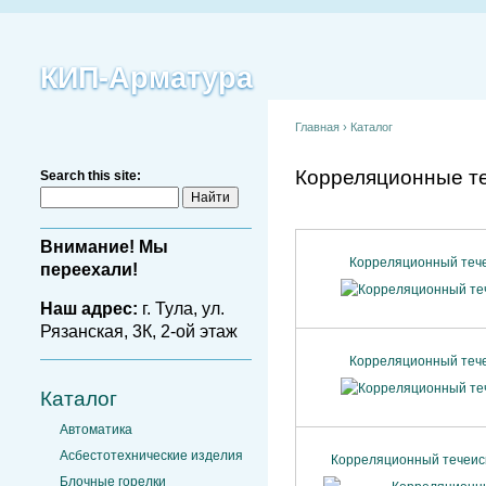
КИП-Арматура
Главная
›
Каталог
Корреляционные т
Search this site:
Внимание! Мы
Корреляционный тече
переехали!
Наш адрес:
г. Тула, ул.
Рязанская, 3К, 2-ой этаж
Корреляционный тече
Каталог
Автоматика
Асбестотехнические изделия
Корреляционный течеиск
Блочные горелки