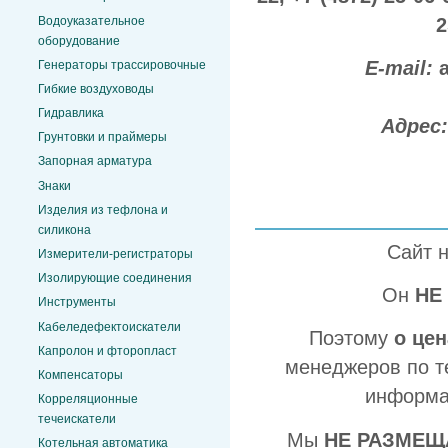
Водоуказательное
2
оборудование
E-mail:
Генераторы трассировочные
Гибкие воздуховоды
Гидравлика
Адрес
Грунтовки и праймеры
Запорная арматура
Знаки
Изделия из тефлона и
силикона
Сайт 
Измерители-регистраторы
Изолирующие соединения
Он
НЕ
Инструменты
Кабеледефектоискатели
Поэтому
о це
Капролон и фторопласт
менеджеров по т
Компенсаторы
информа
Корреляционные
течеискатели
Мы
НЕ РАЗМЕЩ
Котельная автоматика