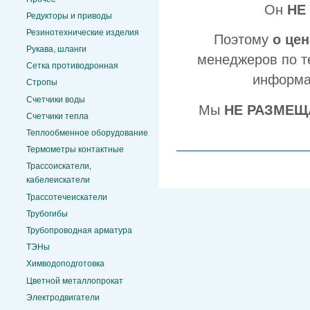
Он
НЕ
Редукторы и приводы
Резинотехнические изделия
Поэтому
о це
Рукава, шланги
менеджеров по т
Сетка противодронная
информа
Стропы
Счетчики воды
Мы
НЕ РАЗМЕЩ
Счетчики тепла
Теплообменное оборудование
Термометры контактные
Трассоискатели,
кабелеискатели
Трассотечеискатели
Трубогибы
Трубопроводная арматура
ТЭНы
Химводоподготовка
Цветной металлопрокат
Электродвигатели