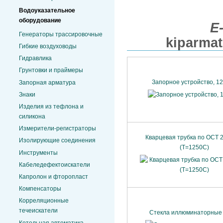
Водоуказательное
оборудование
E
Генераторы трассировочные
kiparma
Гибкие воздуховоды
Гидравлика
Грунтовки и праймеры
Запорное устройство, 1
Запорная арматура
Знаки
Изделия из тефлона и
силикона
Измерители-регистраторы
Кварцевая трубка по ОСТ 
Изолирующие соединения
(Т=1250С)
Инструменты
Кабеледефектоискатели
Капролон и фторопласт
Компенсаторы
Корреляционные
течеискатели
Стекла иллюминаторные 
Котельная автоматика