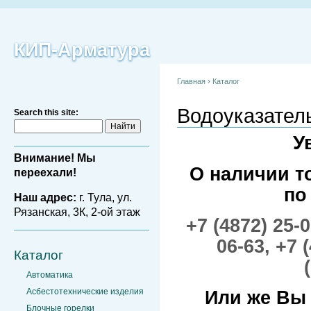
КИП-Арматура
Главная
›
Каталог
Водоуказател
Search this site:
У
Внимание! Мы
О наличии т
переехали!
по
Наш адрес:
г. Тула, ул.
Рязанская, 3К, 2-ой этаж
+7 (4872) 25-
06-63,
+7 
Каталог
Автоматика
Асбестотехнические изделия
Или же Вы
Блочные горелки